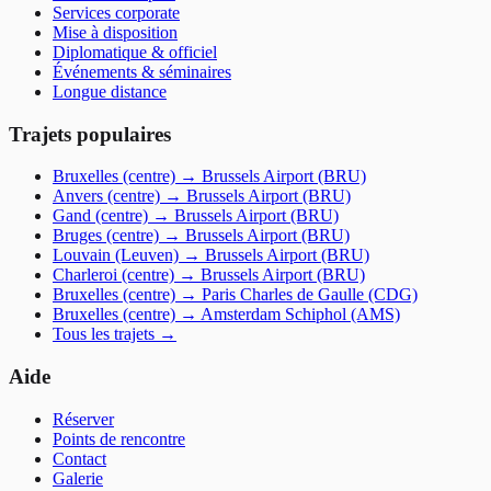
Services corporate
Mise à disposition
Diplomatique & officiel
Événements & séminaires
Longue distance
Trajets populaires
Bruxelles (centre)
→
Brussels Airport (BRU)
Anvers (centre)
→
Brussels Airport (BRU)
Gand (centre)
→
Brussels Airport (BRU)
Bruges (centre)
→
Brussels Airport (BRU)
Louvain (Leuven)
→
Brussels Airport (BRU)
Charleroi (centre)
→
Brussels Airport (BRU)
Bruxelles (centre)
→
Paris Charles de Gaulle (CDG)
Bruxelles (centre)
→
Amsterdam Schiphol (AMS)
Tous les trajets
→
Aide
Réserver
Points de rencontre
Contact
Galerie